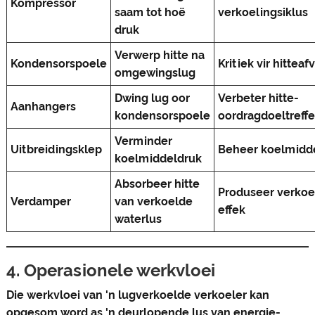
Kompressor
saam tot hoë
verkoelingsiklus
druk
Verwerp hitte na
Kondensorspoele
Kritiek vir hitteaf
omgewingslug
Dwing lug oor
Verbeter hitte-
Aanhangers
kondensorspoele
oordragdoeltreff
Verminder
Uitbreidingsklep
Beheer koelmidde
koelmiddeldruk
Absorbeer hitte
Produseer verko
Verdamper
van verkoelde
effek
waterlus
4. Operasionele werkvloei
Die werkvloei van 'n lugverkoelde verkoeler kan
opgesom word as 'n deurlopende lus van energie-