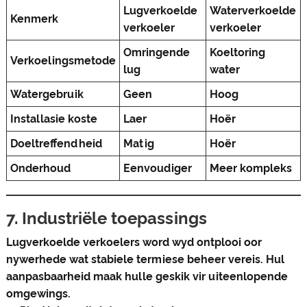
Lugverkoelde
Waterverkoelde
Kenmerk
verkoeler
verkoeler
Omringende
Koeltoring
Verkoelingsmetode
lug
water
Watergebruik
Geen
Hoog
Installasie koste
Laer
Hoër
Doeltreffendheid
Matig
Hoër
Onderhoud
Eenvoudiger
Meer kompleks
7. Industriële toepassings
Lugverkoelde verkoelers word wyd ontplooi oor
nywerhede wat stabiele termiese beheer vereis. Hul
aanpasbaarheid maak hulle geskik vir uiteenlopende
omgewings.