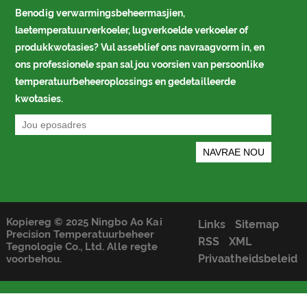
Benodig verwarmingsbeheermasjien,
laetemperatuurverkoeler, lugverkoelde verkoeler of
produkkwotasies? Vul asseblief ons navraagvorm in, en
ons professionele span sal jou voorsien van persoonlike
temperatuurbeheeroplossings en gedetailleerde
kwotasies.
Kopiereg © 2025 Ningbo Ao Kai
Links
Sitemap
Precision Temperatuurbeheer
RSS
XML
Tegnologie Co., Ltd. Alle regte
Privaatheidsbeleid
voorbehou.