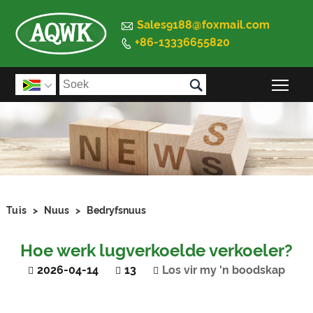

Sales9188@foxmail.com
+86-13336655820


Wis

Tuis
>
Nuus
>
Bedryfsnuus
Hoe werk lugverkoelde verkoeler?
2026-04-14
13
Los vir my 'n boodskap