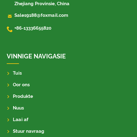
Zhejiang Provinsie, China

Sales9188@foxmail.com

+86-13336655820
VINNIGE NAVIGASIE
Tuis
Oor ons
Produkte
Nuus
Laai af
Stuur navraag