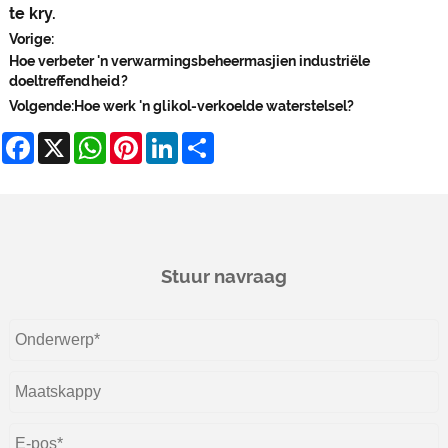
te kry.
Vorige:
Hoe verbeter 'n verwarmingsbeheermasjien industriële
doeltreffendheid?
Volgende:
Hoe werk 'n glikol-verkoelde waterstelsel?
Facebook
X
WhatsApp
Pinterest
LinkedIn
Share
Stuur navraag