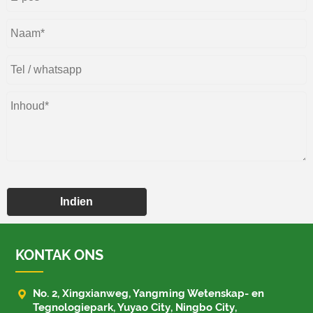
Indien
KONTAK ONS

No. 2, Xingxianweg, Yangming Wetenskap- en
Tegnologiepark, Yuyao City, Ningbo City,