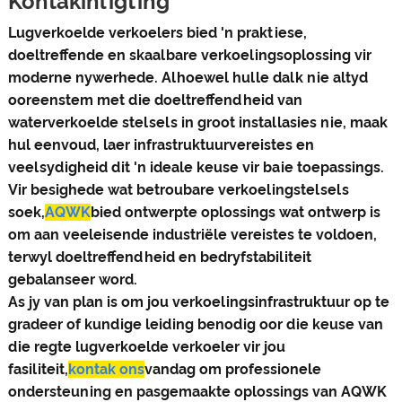
Kontakinligting
Lugverkoelde verkoelers bied 'n praktiese,
doeltreffende en skaalbare verkoelingsoplossing vir
moderne nywerhede. Alhoewel hulle dalk nie altyd
ooreenstem met die doeltreffendheid van
waterverkoelde stelsels in groot installasies nie, maak
hul eenvoud, laer infrastruktuurvereistes en
veelsydigheid dit 'n ideale keuse vir baie toepassings.
Vir besighede wat betroubare verkoelingstelsels
soek,
AQWK
bied ontwerpte oplossings wat ontwerp is
om aan veeleisende industriële vereistes te voldoen,
terwyl doeltreffendheid en bedryfstabiliteit
gebalanseer word.
As jy van plan is om jou verkoelingsinfrastruktuur op te
gradeer of kundige leiding benodig oor die keuse van
die regte lugverkoelde verkoeler vir jou
fasiliteit,
kontak ons
vandag om professionele
ondersteuning en pasgemaakte oplossings van AQWK